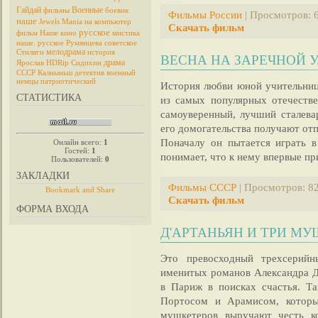
Гайдай
Военные
фильмы
боевик
Фильмы России
| Просмотров: 6
наше
Jewels Mania на компьютер
Скачать фильм
русское
фильм
Наше кино
мистика
наше. русское
Румянцева
советское
мелодрама
Стиляги
история
ВЕСНА НА ЗАРЕЧНОЙ УЛ
драма
Ярослав
HDRip
Сидихин
СССР
Калныньш
детектив
военный
немцы
патриотический
История любви юной учительниц
СТАТИСТИКА
из самых популярных отечеств
самоуверенный, лучший сталева
его домогательства получают отп
Поначалу он пытается играть в
Онлайн всего:
1
Гостей:
1
понимает, что к нему впервые пр
Пользователей:
0
ЗАКЛАДКИ
Фильмы СССР
| Просмотров: 82
Скачать фильм
ФОРМА ВХОДА
Д'АРТАНЬЯН И ТРИ МУШ
Это превосходный трехсерий
именитых романов Александра Д
в Париж в поисках счастья. Т
Портосом и Арамисом, которые
мушкетеров выручают честь к