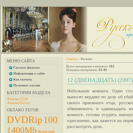
Главная
»
Фильмы
МЕНЮ САЙТА
Всего материалов в каталоге
:
103
Скачать фильмы
Показано материалов
:
43-49
Информация о сайте
12 (ДВЕНАДЦАТЬ) (2007
Как скачать
Полезные ссылки
Небольшая комната. Один стол
КАТЕГОРИИ РАЗДЕЛА
выносят вердикт по делу об уби
Фильмы СССР
своего приемного отца, русско
Фильмы России
обвиняемого, и одиннадцать и
ОБЛАКО ТЕГОВ
комнате, готовы осудить юношу
DVDRip
100
однозначно, как кажется на перв
рассмотреть дело.
1400Mb
Комедия