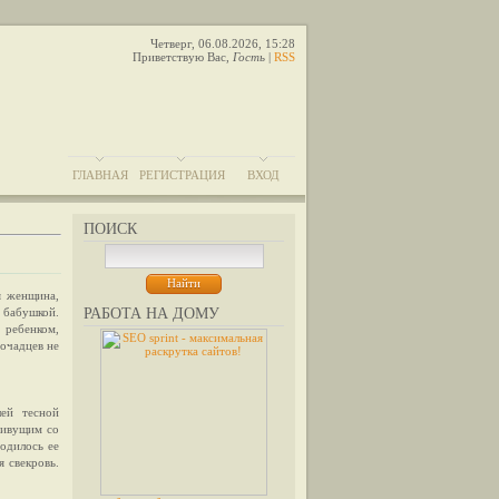
Четверг, 06.08.2026, 15:28
Приветствую Вас
,
Гость
|
RSS
ГЛАВНАЯ
РЕГИСТРАЦИЯ
ВХОД
ПОИСК
я женщина,
и бабушкой.
РАБОТА НА ДОМУ
ребенком,
мочадцев не
шей тесной
живущим со
ходилось ее
я свекровь.