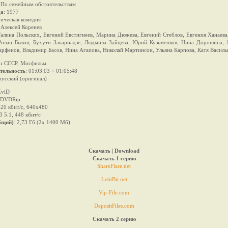
: По семейным обстоятельствам
да
: 1977
рическая комедия
Алексей Коренев
алина Польских, Евгений Евстигнеев, Марина Дюжева, Евгений Стеблов, Евгения Ханаева
Ролан Быков, Бухути Закариадзе, Людмила Зайцева, Юрий Кузьменков, Нина Дорошина, 
рфенов, Владимир Басов, Нина Агапова, Николай Мартинсон, Ульяна Карпова, Катя Василь
:
СССР, Мосфильм
тельность
: 01:03:03 + 01:05:48
усский (оригинал)
viD
 DVDRip
520 кбит/с, 640x480
 5.1, 448 кбит/с
бщий)
: 2,73 Гб (2x 1400 Mб)
Скачать | Download
Скачать 1 серию
ShareFlare.net
LetitBit.net
Vip-File.com
DepositFiles.com
Скачать 2 серию