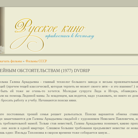
качать фильмы
»
Фильмы СССР
ЕЙНЫМ ОБСТОЯТЕЛЬСТВАМ (1977) DVDRIP
ильма Галина Аркадьевна - главный технолог большого завода и весьма привлекательна
щей (причем тещей классической, которая терпеть не может своего зятя - и это взаимно! ) 
 быть ей тоже не очень-то хочется. Молодые супруги Лида и Игорь, обзаведясь 
ли на помощь Лидиной мамы. За младенцем, как водится, надо ухаживать, но никто из до
 бросать работу и учебу. Начинаются поиски няни.
ате постоянных трений семья решает разъехаться. Поиски вариантов обмена став
и заканчиваются для Галины Аркадьевны свадьбой с художником Николаем Павловичем, 
ь требовательной мамой. Только став невесткой, Галина Аркадьевна понимает, каково при
а они жили в одной квартире. Слишком большие требования предъявляет невестке ее нова
шь одно: Изольда Тихоновна в скором времени тоже собирается замуж...