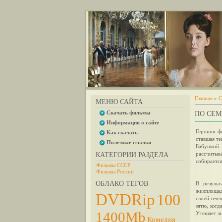
Главная
»
С
МЕНЮ САЙТА
Скачать фильмы
ПО СЕМ
Информация о сайте
Героиня ф
Как скачать
ставшая те
Полезные ссылки
Бабушкой
рассчитыва
КАТЕГОРИИ РАЗДЕЛА
собирается
Фильмы СССР
Фильмы России
ОБЛАКО ТЕГОВ
В результ
жилплощад
DVDRip
100
своей очен
зятю, когд
1400Mb
Утешает ли
Комедия