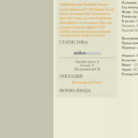
Название
Гайдай
Военные
фильмы
Бортко
Год выхо
наше
боевик
Янковский
1400
Jewels
Жанр
: Ли
Mania на компьютер
бекмамбетов
Режиссер:
русское
наше. русское
Румянцева
В ролях:
Г
мелодрама
отечественное
Ярослав
Папанов, 
драма
история
Сидихин
СССР
Николай Па
SATRip
детектив
триллер
военный
исторический
патриотический
Выпущено
СТАТИСТИКА
Продолжи
Перевод:
р
Формат:
X
Качество
:
Онлайн всего:
1
Видео
: ~2
Гостей:
1
Пользователей:
0
Аудио:
AC3
Размер (о
ЗАКЛАДКИ
ФОРМА ВХОДА