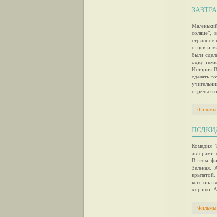
ЗАВТРА
Маленький
солнце", 
страшное 
отцов и м
были сдел
одну темн
История В
сделать то
учительниц
отречься о
Фильмы
ПОДКИД
Комедия 
авторами 
В этом фи
Зеленая. 
крылатой.
кого она в
хорошо. А
Фильмы