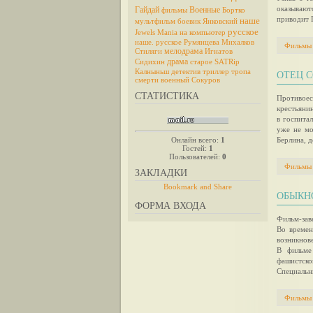
оказывают
Гайдай
Военные
фильмы
Бортко
приводит 
наше
мультфильм
боевик
Янковский
русское
Jewels Mania на компьютер
наше. русское
Румянцева
Михалков
Фильмы
мелодрама
Стиляги
Игнатов
драма
Сидихин
старое
SATRip
Калныньш
детектив
триллер
тропа
ОТЕЦ С
смерти
военный
Сокуров
СТАТИСТИКА
Противоес
крестьяни
в госпита
уже не мо
Онлайн всего:
1
Берлина, 
Гостей:
1
Пользователей:
0
Фильмы
ЗАКЛАДКИ
ОБЫКНО
ФОРМА ВХОДА
Фильм-зав
Во времен
возникнове
В фильме
фашистско
Специальн
Фильмы