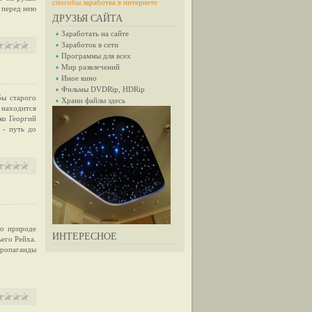
способы заработка в интернете
 перед нею
ДРУЗЬЯ САЙТА
Заработать на сайте
Заработок в сети
Программы для всех
Мир развлечений
Иное кино
Фильмы DVDRip, HDRip
бы старого
Храни файлы здесь
 находится
ко Георгий
 - путь до
 о природе
ИНТЕРЕСНОЕ
ьего Рейха.
ропаганды