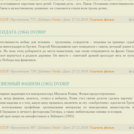
ся оставшиеся сиротами трое детей. Старшая дочь - его, Павла. Осознание ответственности
Павла к мужественному решению: он становится отцом всем троим детям...
 СССР
| Просмотров: 771 | Добавил:
Findir
| Дата:
27.12.2010
|
Скачать фильм
ОЛДАТА (1964) DVDRIP
тественность войны для человека – труженика, созидателя – показана на примере судь
на-виноградаря из Грузии. Георгий Махарашвили едет повидаться с сыном, который ранен и
ле. Но пока отец добирается до места назначения, сын снова отправляется на фронт. Одна
жет вернуться в родную деревню. Он вместе с советской армией проходит весь ее путь
до Победы над фашизмом.
 СССР
| Просмотров: 759 | Добавил:
Findir
| Дата:
27.12.2010
|
Скачать фильм
ВЕННЫЙ ФАШИЗМ (1965) DVDRIP
ещание выдающегося кинорежиссера Михаила Ромма. Фильм-предостережение…
а, когда фашизм, казалось, сгинул в небытие, Ромм счел своим долгом сделать картину
ния нацизма и о том, какую цену пришлось заплатить за это «изобретение» идеологов Трет
 использованы трофейные хроникальные материалы из киноархивов министерства п
й Германии и личного фотоархива Гитлера, а также любительские снимки эсэсовцев.
ый приз жюри на кинофестивале в Лейпциге (1965)
 СССР
| Просмотров: 697 | Добавил:
Findir
| Дата:
27.12.2010
|
Скачать фильм