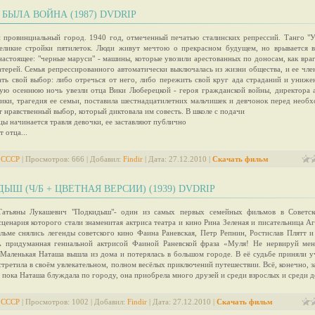
 БЫЛА ВОЙНА (1987) DVDRIP
 провинциальный город. 1940 год, отмеченный печатью сталинских репрессий. Танго "
великие стройки пятилеток. Люди живут мечтою о прекрасном будущем, но врывается 
настоящее: "черные маруси" - машины, которые увозили арестованных по доносам, как враг
атерей. Семья репрессированного автоматически выключалась из жизни общества, и ее чл
ать свой выбор: либо отречься от него, либо пережить свой круг ада страданий и унижен
ую осеннюю ночь увезли отца Вики Люберецкой - героя гражданской войны, директора а
ики, трагедия ее семьи, поставила шестнадцатилетних мальчишек и девчонок перед необ
т нравственный выбор, который диктовала им совесть. В школе с подачи
ы начинается травля девочки, ее заставляют публично
т отца...
 СССР
| Просмотров: 666 | Добавил:
Findir
| Дата:
27.12.2010
|
Скачать фильм
ЫШ (Ч/Б + ЦВЕТНАЯ ВЕРСИИ) (1939) DVDRIP
Татьяны Лукашевич "Подкидыш"- один из самых первых семейных фильмов в Советск
сценария которого стали знаменитая актриса театра и кино Рина Зеленая и писательница Аг
льме снялись легенды советского кино Фаина Раневская, Петр Репнин, Ростислав Плятт и
А придуманная гениальной актрисой Фаиной Раневской фраза «Муля! Не нервируй мен
 Маленькая Наташа вышла из дома и потерялась в большом городе. В её судьбе приняли уч
стретила в своём увлекательном, полном весёлых приключений путешествии. Всё, конечно, 
 пока Наташа блуждала по городу, она приобрела много друзей и среди взрослых и среди д
 СССР
| Просмотров: 1002 | Добавил:
Findir
| Дата:
27.12.2010
|
Скачать фильм