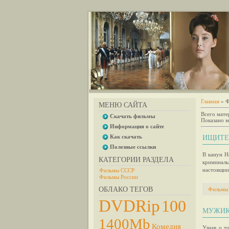
Главная
»
Ф
МЕНЮ САЙТА
Всего мате
Скачать фильмы
Показано м
Информация о сайте
Как скачать
ИЩИТЕ 
Полезные ссылки
В канун Н
КАТЕГОРИИ РАЗДЕЛА
криминаль
настоящии
Фильмы СССР
Фильмы России
ОБЛАКО ТЕГОВ
Фильмы
DVDRip
100
МУЖИКИ
1400Mb
Комедия
Узнав о т