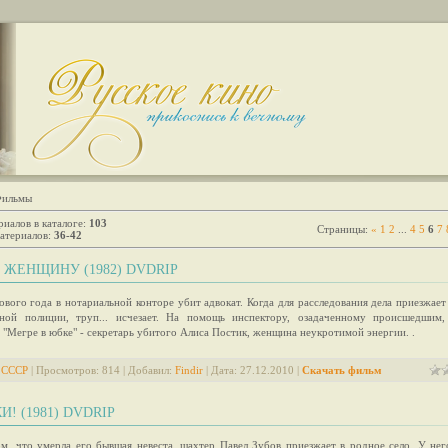
ильмы
риалов в каталоге
:
103
Страницы
:
«
1
2
...
4
5
6
7
атериалов
:
36-42
ЖЕНЩИНУ (1982) DVDRIP
ового года в нотариальной конторе убит адвокат. Когда для расследования дела приезжает
ной полиции, труп... исчезает. На помощь инспектору, озадаченному происшедшим
 "Мегре в юбке" - секретарь убитого Алиса Постик, женщина неукротимой энергии. .
 СССР
| Просмотров: 814 | Добавил:
Findir
| Дата:
27.12.2010
|
Скачать фильм
! (1981) DVDRIP
ом, что умерла его бывшая невеста, шахтер Павел Зубов приезжает в родное село. У нег