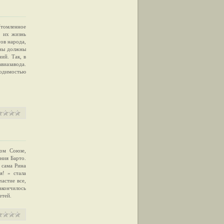
Утомленное
в их жизнь
ов народа,
ены должны
ий. Так, в
виазавода.
ходимостью
ом Союзе,
ния Барто.
 сама Рина
я! » стала
астие все,
закончилось
етей.