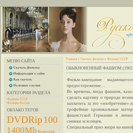
Главная
»
Скачать фильмы
»
Фильмы СССР
МЕНЮ САЙТА
Скачать фильмы
ОБЫКНОВЕННЫЙ ФАШИЗМ (1965)
Информация о сайте
Фильм-завещание выдающего
Как скачать
предостережение…
Полезные ссылки
Во времена, когда фашизм, каза
КАТЕГОРИИ РАЗДЕЛА
сделать картину о природе возн
Фильмы СССР
заплатить за это «изобретение» 
Фильмы России
трофейные хроникальные матер
ОБЛАКО ТЕГОВ
фашистской Германии и личног
DVDRip
100
снимки эсэсовцев.
Специальный приз жюри на киноф
1400Mb
Комедия