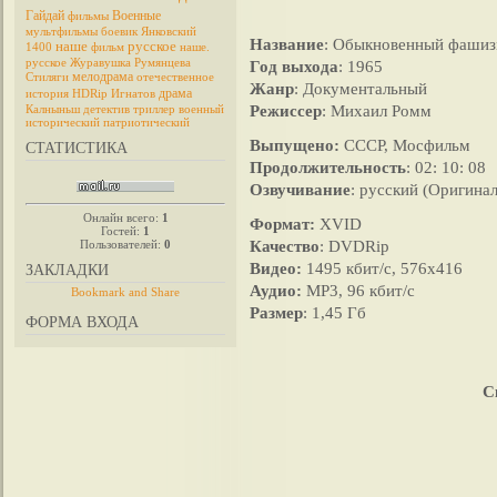
Гайдай
Военные
фильмы
мультфильмы
боевик
Янковский
Название
: Обыкновенный фаши
наше
русское
1400
фильм
наше.
русское
Журавушка
Румянцева
Год выхода
: 1965
мелодрама
Стиляги
отечественное
Жанр
: Документальный
драма
история
HDRip
Игнатов
Режиссер
: Михаил Ромм
Калныньш
детектив
триллер
военный
исторический
патриотический
Выпущено:
СССР, Мосфильм
СТАТИСТИКА
Продолжительность
: 02: 10: 08
Озвучивание
: русский (Оригинал
Онлайн всего:
1
Формат:
XVID
Гостей:
1
Качество
: DVDRip
Пользователей:
0
Видео:
1495 кбит/с, 576х416
ЗАКЛАДКИ
Аудио:
MP3, 96 кбит/с
Размер
: 1,45 Гб
ФОРМА ВХОДА
С