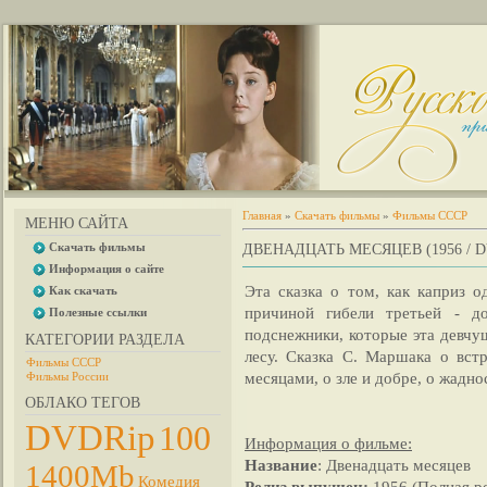
Главная
»
Скачать фильмы
»
Фильмы СССР
МЕНЮ САЙТА
Скачать фильмы
ДВЕНАДЦАТЬ МЕСЯЦЕВ (1956 / 
Информация о сайте
Эта сказка о том, как каприз о
Как скачать
причиной гибели третьей - д
Полезные ссылки
подснежники, которые эта девчу
КАТЕГОРИИ РАЗДЕЛА
лесу. Сказка С. Маршака о вс
Фильмы СССР
месяцами, о зле и добре, о жадно
Фильмы России
ОБЛАКО ТЕГОВ
DVDRip
100
Информация о фильме:
Название
: Двенадцать месяцев
1400Mb
Комедия
Релиз выпущен:
1956 (Полная р