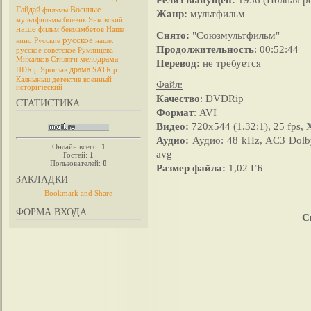
Гайдай
Военные
фильмы
Жанр:
мультфильм
мультфильмы
боевик
Янковский
наше
фильм
бекмамбетов
Наше
Снято:
"Союзмультфильм"
русское
кино
Русские
наше.
Продолжительность
: 00:52:44
русское
советское
Румянцева
мелодрама
Михалков
Стиляги
Перевод:
не требуется
драма
HDRip
Ярослав
SATRip
Калныньш
детектив
военный
Файл:
исторический
Качество
: DVDRip
СТАТИСТИКА
Формат
: AVI
Видео:
720x544 (1.32:1), 25 fps, 
Аудио:
Аудио: 48 kHz, AC3 Dolby D
Онлайн всего:
1
avg
Гостей:
1
Пользователей:
0
Размер файла:
1,02 ГБ
ЗАКЛАДКИ
ФОРМА ВХОДА
С