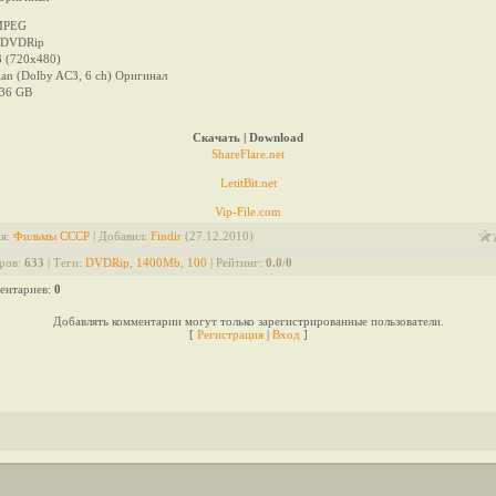
MPEG
 DVDRip
3 (720x480)
sian (Dolby AC3, 6 ch) Оригинал
36 GB
Скачать | Download
ShareFlare.net
LetitBit.net
Vip-File.com
ия
:
Фильмы СССР
|
Добавил
:
Findir
(27.12.2010)
ров
:
633
|
Теги
:
DVDRip
,
1400Mb
,
100
|
Рейтинг
:
0.0
/
0
ентариев
:
0
Добавлять комментарии могут только зарегистрированные пользователи.
[
Регистрация
|
Вход
]