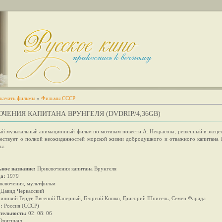
качать фильмы
»
Фильмы СССР
ЧЕНИЯ КАПИТАНА ВРУНГЕЛЯ (DVDRIP/4,36GB)
ый музыкальный анимационный фильм по мотивам повести А. Некрасова, решенный в эксце
вествует о полной неожиданностей морской жизни добродушного и отважного капитана 
ы.
ное название:
Приключения капитана Врунгеля
а:
1979
иключения, мультфильм
Давид Черкасский
иновий Гердт, Евгений Паперный, Георгий Кишко, Григорий Шпигель, Семен Фарада
:
Россия (СССР)
тельность:
02: 08: 06
Оригинал