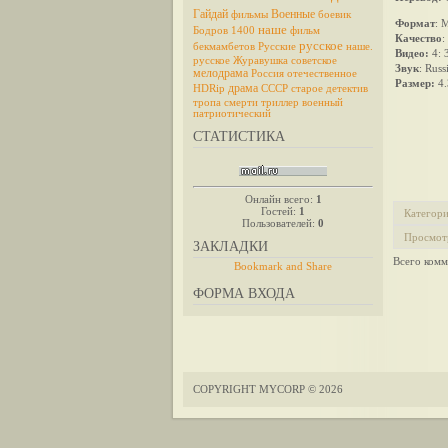
Гайдай
Военные
фильмы
боевик
Формат
: 
наше
Бодров
1400
фильм
Качество
:
русское
бекмамбетов
Русские
наше.
Видео:
4: 
русское
Журавушка
советское
Звук
: Rus
мелодрама
Россия
отечественное
Размер:
4.
драма
HDRip
СССР
старое
детектив
тропа смерти
триллер
военный
патриотический
СТАТИСТИКА
Онлайн всего:
1
Гостей:
1
Категор
Пользователей:
0
Просмот
ЗАКЛАДКИ
Всего комм
ФОРМА ВХОДА
COPYRIGHT MYCORP © 2026