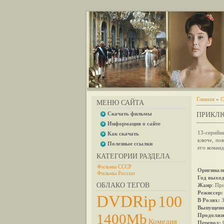
Главная
»
С
МЕНЮ САЙТА
Скачать фильмы
ПРИКЛЮ
Информация о сайте
13-серийн
Как скачать
ключе, по
Полезные ссылки
его команд
КАТЕГОРИИ РАЗДЕЛА
Фильмы СССР
Оригиналь
Фильмы России
Год выход
ОБЛАКО ТЕГОВ
Жанр
: Пр
Режиссер:
DVDRip
100
В Ролях:
З
Выпущено
1400Mb
Продолжи
Комедия
Перевод: