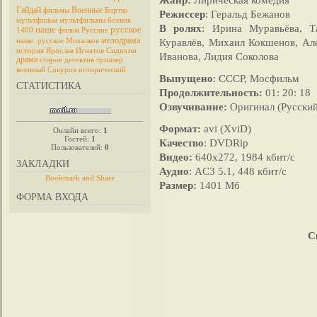
Гайдай
Военные
фильмы
Бортко
Режиссер
: Геральд Бежанов
мультфильм
мультфильмы
боевик
В ролях
: Ирина Муравьёва, Т
наше
русское
1400
фильм
Русские
мелодрама
Куравлёв, Михаил Кокшенов, Ал
наше. русское
Михалков
история
Ярослав
Игнатов
Сидихин
Иванова, Лидия Соколова
драма
старое
детектив
триллер
военный
Сокуров
исторический
Выпущено
: СССР, Мосфильм
СТАТИСТИКА
Продолжительность:
01: 20: 18
Озвучивание:
Оригинал (Русский
Формат:
avi (XviD)
Онлайн всего:
1
Гостей:
1
Качество
: DVDRip
Пользователей:
0
Видео:
640x272, 1984 кбит/с
ЗАКЛАДКИ
Аудио
: AC3 5.1, 448 кбит/с
Размер:
1401 Мб
ФОРМА ВХОДА
С